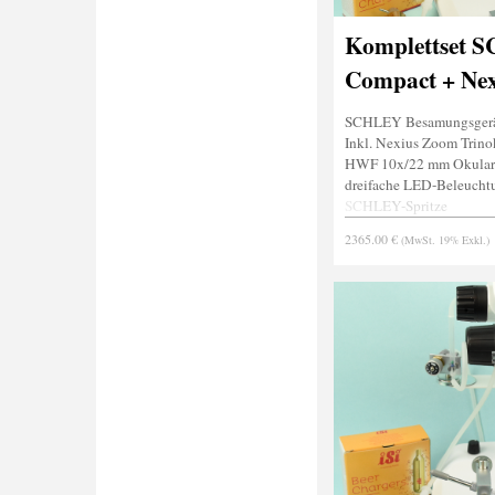
Komplettset 
Compact + Nex
SCHLEY Besamungsgerä
Inkl. Nexius Zoom Trino
HWF 10x/22 mm Okular
dreifache LED-Beleucht
SCHLEY-Spritze
Stachelgreifer
2365.00 €
(MwSt. 19% Exkl.)
Narkosevorrichtung
-ohne Kamera-