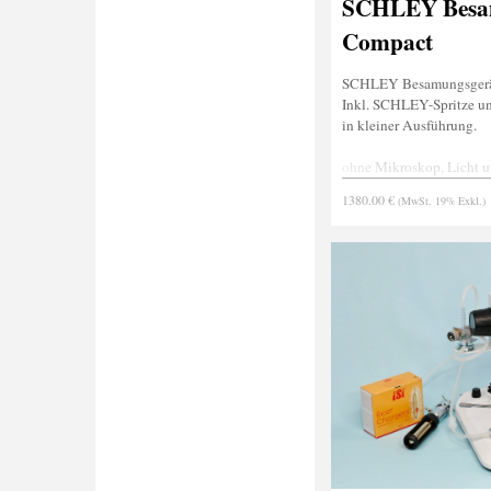
SCHLEY Besa
Compact
SCHLEY Besamungsgerä
Inkl. SCHLEY-Spritze un
in kleiner Ausführung.
ohne Mikroskop, Licht 
Narkosevorrichtung
1380.00 €
(MwSt. 19% Exkl.)