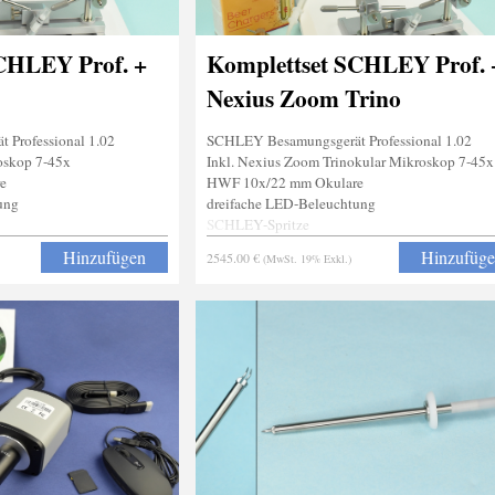
CHLEY Prof. +
Komplettset SCHLEY Prof. 
Nexius Zoom Trino
Professional 1.02
SCHLEY Besamungsgerät Professional 1.02
oskop 7-45x
Inkl. Nexius Zoom Trinokular Mikroskop 7-45x
e
HWF 10x/22 mm Okulare
ung
dreifache LED-Beleuchtung
SCHLEY-Spritze
Stachelgreifer
Hinzufügen
Hinzufüg
2545.00 €
(MwSt. 19% Exkl.)
Narkosevorrichtung
-ohne Kamera-