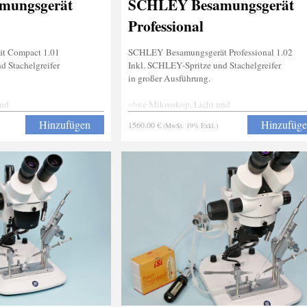
mungsgerät
SCHLEY Besamungsgerät
Professional
t Compact 1.01
SCHLEY Besamungsgerät Professional 1.02
d Stachelgreifer
Inkl. SCHLEY-Spritze und Stachelgreifer
in großer Ausführung.
und
ohne Mikroskop, Licht und
Narkosevorrichtung
Hinzufügen
Hinzufüg
1560.00 €
(MwSt. 19% Exkl.)