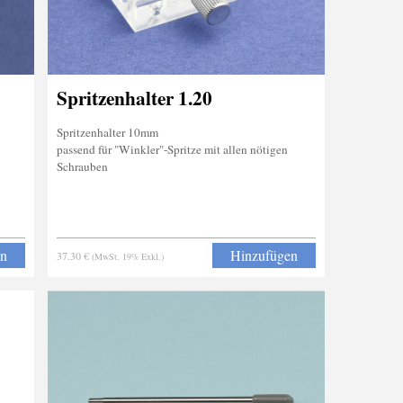
Spritzenhalter 1.20
Spritzenhalter 10mm
passend für "Winkler"-Spritze mit allen nötigen
Schrauben
en
Hinzufügen
37.30 €
(MwSt. 19% Exkl.)