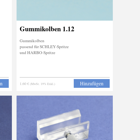
Gummikolben 1.12
Gummikolben
passend für SCHLEY-Spritze
und HARBO-Spritze
en
Hinzufügen
1.60 €
(MwSt. 19% Exkl.)