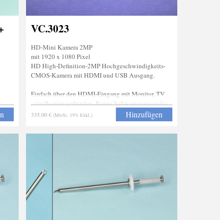
+
VC.3023
HD-Mini Kamera 2MP
mit 1920 x 1080 Pixel
HD High-Definition-2MP Hochgeschwindigkeits-
CMOS-Kamera mit HDMI und USB Ausgang.
Einfach über den HDMI-Eingang mit Monitor, TV
oder Beamer verbinden. Keine Software notwendig.
HDMI-Kabel, Maus und SD Karte ist inklusive.
en
Hinzufügen
335.00 €
(MwSt. 19% Exkl.)