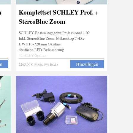
+
Komplettset SCHLEY Prof. +
StereoBlue Zoom
SCHLEY Besamungsgerät Professional 1.02
Inkl. StereoBlue Zoom Mikroskop 7-45x
HWF 10x/20 mm Okulare
dreifache LED-Beleuchtung
SCHLEY-Spritze
Stachelgreifer
en
Hinzufügen
2265.00 €
(MwSt. 19% Exkl.)
Narkosevorrichtung