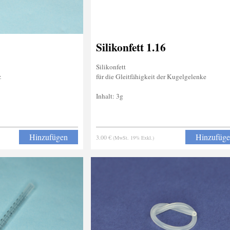
Silikonfett 1.16
Silikonfett
z
für die Gleitfähigkeit der Kugelgelenke
Inhalt: 3g
Hinzufügen
Hinzufüg
3.00 €
(MwSt. 19% Exkl.)