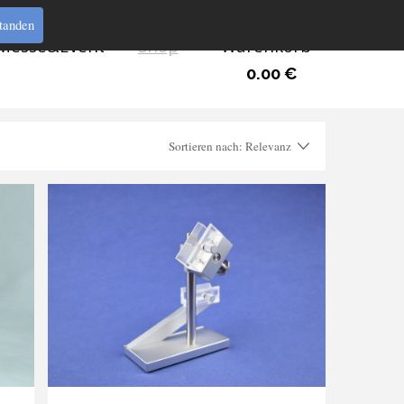
tanden
Messe&Event
Shop
Warenkorb
0.00 €
Sortieren nach: Relevanz
Relevanz
Tiefstpreis
Höchstpreis