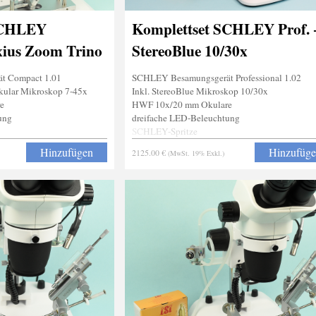
SCHLEY
Komplettset SCHLEY Prof. 
ius Zoom Trino
StereoBlue 10/30x
t Compact 1.01
SCHLEY Besamungsgerät Professional 1.02
kular Mikroskop 7-45x
Inkl. StereoBlue Mikroskop 10/30x
e
HWF 10x/20 mm Okulare
ung
dreifache LED-Beleuchtung
SCHLEY-Spritze
Stachelgreifer
Hinzufügen
Hinzufüg
2125.00 €
(MwSt. 19% Exkl.)
Narkosevorrichtung