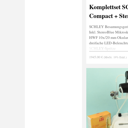
Komplettset 
Compact + Ste
SCHLEY Besamungsgerä
Inkl. StereoBlue Mikros
HWF 10x/20 mm Okular
dreifache LED-Beleucht
SCHLEY-Spritze
Stachelgreifer
1945.00 €
(MwSt. 19% Exkl.)
Narkosevorrichtung