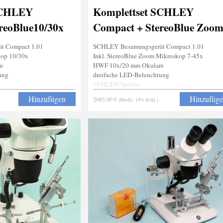
SCHLEY
Komplettset SCHLEY
reoBlue10/30x
Compact + StereoBlue Zoo
t Compact 1.01
SCHLEY Besamungsgerät Compact 1.01
kop 10/30x
Inkl. StereoBlue Zoom Mikroskop 7-45x
e
HWF 10x/20 mm Okulare
ung
dreifache LED-Beleuchtung
SCHLEY-Spritze
Stachelgreifer
Hinzufügen
Hinzufüg
2085.00 €
(MwSt. 19% Exkl.)
Narkosevorrichtung