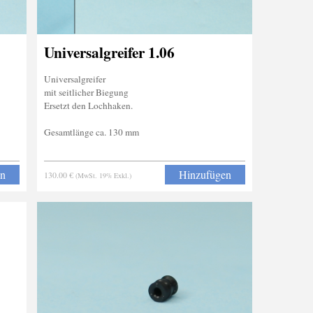
Universalgreifer 1.06
Universalgreifer
mit seitlicher Biegung
Ersetzt den Lochhaken.
Gesamtlänge ca. 130 mm
en
Hinzufügen
130.00 €
(MwSt. 19% Exkl.)