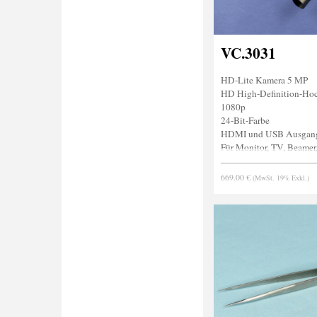
VC.3031
HD-Lite Kamera 5 MP
HD High-Definition-Ho
1080p
24-Bit-Farbe
HDMI und USB Ausgan
Für Monitor, TV, Beamer
Inkl. HDMI-Kabel, Maus
669.00 €
(MwSt. 19% Exkl.)