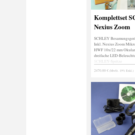
Komplettset S
Nexius Zoom
SCHLEY Besamungsgerät 
Inkl. Nexius Zoom Mikr
HWF 10x/22 mm Okular
dreifache LED-Beleucht
SCHLEY-Spritze
Stachelgreifer
2470.00 €
(MwSt. 19% Exkl.)
Narkosevorrichtung