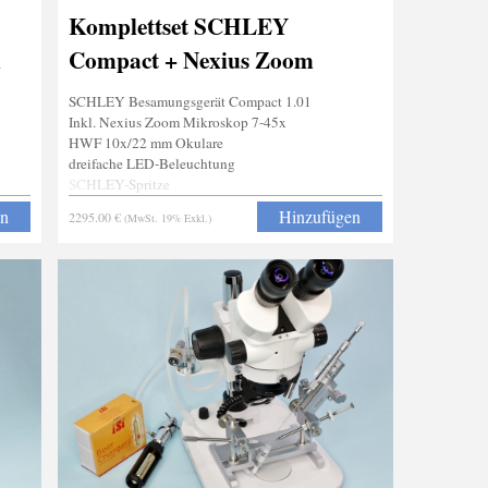
Komplettset SCHLEY
m
Compact + Nexius Zoom
SCHLEY Besamungsgerät Compact 1.01
Inkl. Nexius Zoom Mikroskop 7-45x
HWF 10x/22 mm Okulare
dreifache LED-Beleuchtung
SCHLEY-Spritze
Stachelgreifer
en
Hinzufügen
2295.00 €
(MwSt. 19% Exkl.)
Narkosevorrichtung