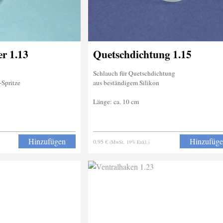
er 1.13
Quetschdichtung 1.15
Schlauch für Quetschdichtung
Spritze
aus beständigem Silikon
Länge: ca. 10 cm
Hinzufügen
Hinzufüg
0.95 €
(MwSt. 19% Exkl.)