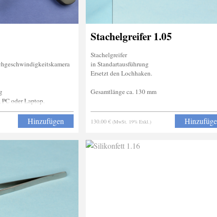
Stachelgreifer 1.05
Stachelgreifer
chgeschwindigkeitskamera
in Standartausführung
Ersetzt den Lochhaken.
g
Gesamtlänge ca. 130 mm
, PC oder Laptop.
 und SD Karte
Hinzufügen
Hinzufüg
130.00 €
(MwSt. 19% Exkl.)