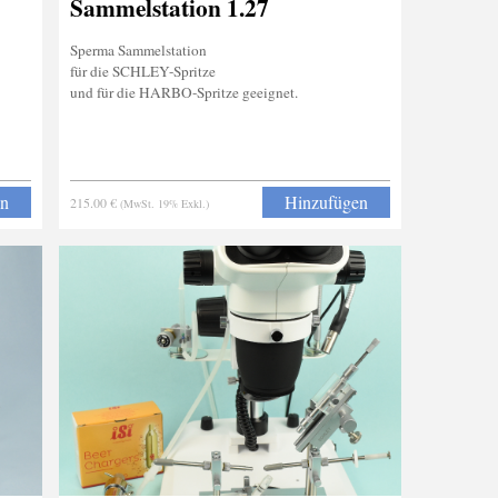
Sammelstation 1.27
Sperma Sammelstation
für die SCHLEY-Spritze
und für die HARBO-Spritze geeignet.
en
Hinzufügen
215.00 €
(MwSt. 19% Exkl.)